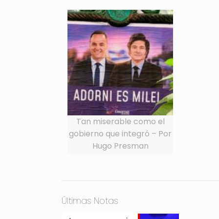
Tan miserable como el
gobierno que integró – Por
Hugo Presman
Últimas Notas