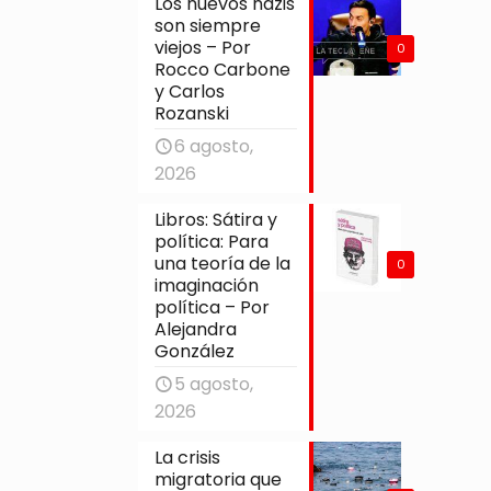
Los nuevos nazis
son siempre
viejos – Por
0
Rocco Carbone
y Carlos
Rozanski
6 agosto,
2026
Libros: Sátira y
política: Para
una teoría de la
0
imaginación
política – Por
Alejandra
González
5 agosto,
2026
La crisis
migratoria que