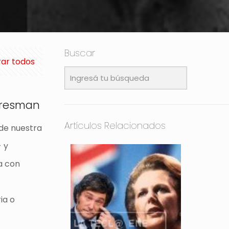
Buscar
ar todos
 Presman
Artículos Relacionados
 de nuestra
- y
na con
a
ia o