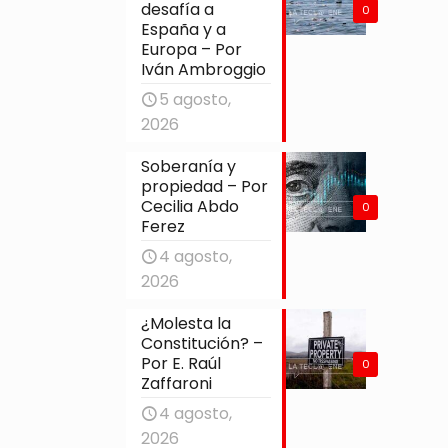
desafía a
0
España y a
Europa – Por
Iván Ambroggio
5 agosto,
2026
Soberanía y
propiedad – Por
Cecilia Abdo
0
Ferez
4 agosto,
2026
¿Molesta la
Constitución? –
Por E. Raúl
0
Zaffaroni
4 agosto,
2026