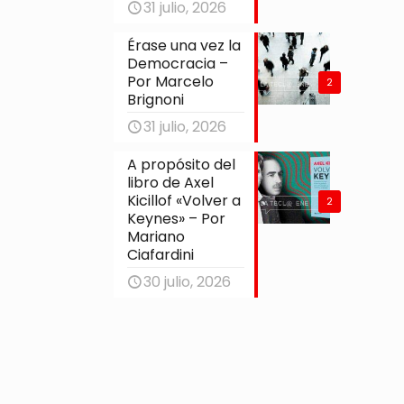
31 julio, 2026
Érase una vez la
Democracia –
Por Marcelo
2
Brignoni
31 julio, 2026
A propósito del
libro de Axel
Kicillof «Volver a
2
Keynes» – Por
Mariano
Ciafardini
30 julio, 2026