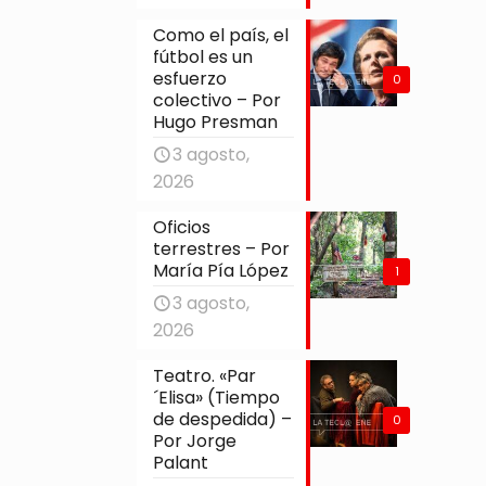
Como el país, el
fútbol es un
esfuerzo
0
colectivo – Por
Hugo Presman
3 agosto,
2026
Oficios
terrestres – Por
María Pía López
1
3 agosto,
2026
Teatro. «Par
´Elisa» (Tiempo
de despedida) –
0
Por Jorge
Palant