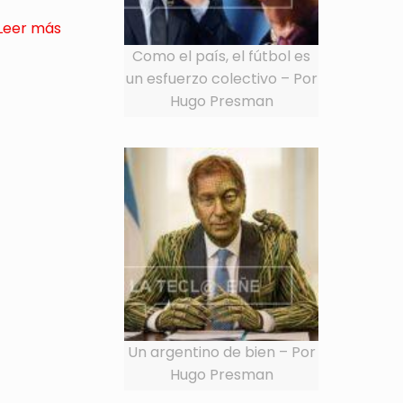
Leer más
Como el país, el fútbol es
un esfuerzo colectivo – Por
Hugo Presman
Un argentino de bien – Por
Hugo Presman