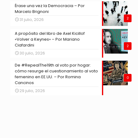
Érase una vez la Democracia – Por
Marcelo Brignoni
2
31 julio, 2026
A propósito del libro de Axel Kicillof
«Volver a Keynes» – Por Mariano
Ciafardini
2
30 julio, 2026
De #RepealThe19th al voto por hogar:
cómo resurge el cuestionamiento al voto
femenino en EE.UU. – Por Romina
0
Cancinos
29 julio, 2026