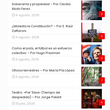
Soberanía y propiedad – Por Cecilia
Abdo Ferez
0
4 agosto, 2026
¿Molesta la Constitución? – Por E. Raúl
Zaffaroni
0
4 agosto, 2026
Como el país, el fútbol es un esfuerzo
colectivo – Por Hugo Presman
0
3 agosto, 2026
Oficios terrestres – Por María Pía López
3 agosto, 2026
1
Teatro. «Par´Elisa» (Tiempo de
despedida) – Por Jorge Palant
0
31 julio, 2026