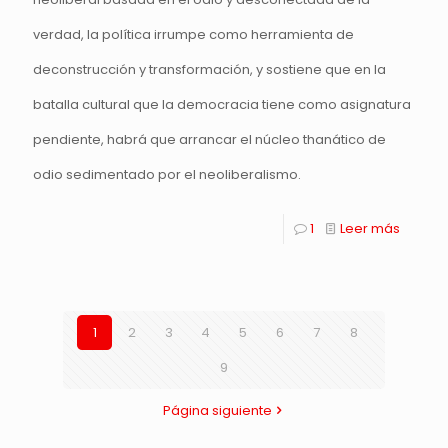
verdad, la política irrumpe como herramienta de
deconstrucción y transformación, y sostiene que en la
batalla cultural que la democracia tiene como asignatura
pendiente, habrá que arrancar el núcleo thanático de
odio sedimentado por el neoliberalismo.
1
Leer más
1
2
3
4
5
6
7
8
9
Página siguiente