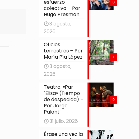
esfuerzo
0
colectivo – Por
Hugo Presman
3 agosto,
2026
Oficios
terrestres – Por
María Pía López
1
3 agosto,
2026
Teatro. «Par
´Elisa» (Tiempo
de despedida) –
0
Por Jorge
Palant
31 julio, 2026
Érase una vez la