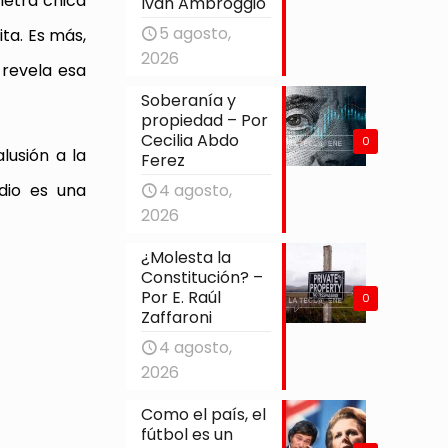
 letra chica
Iván Ambroggio
5 agosto,
ta. Es más,
2026
 revela esa
Soberanía y
propiedad – Por
Cecilia Abdo
0
lusión a la
Ferez
4 agosto,
dio es una
2026
¿Molesta la
Constitución? –
Por E. Raúl
0
Zaffaroni
4 agosto,
2026
Como el país, el
fútbol es un