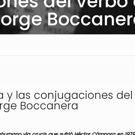
nes del verbo 
Jorge Boccaner
y las conjugaciones del
orge Boccanera
 inhumano vía crucis que sufrió Héctor Cámpora en 197