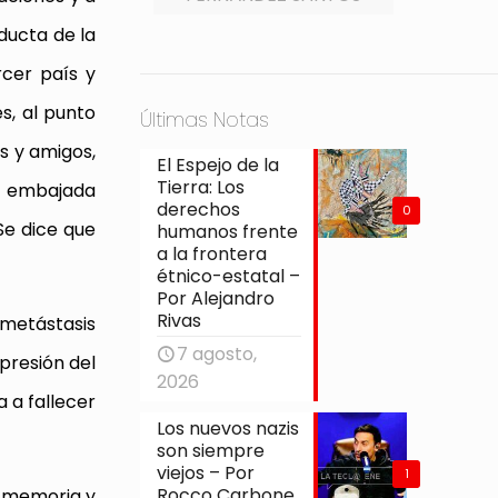
ducta de la
rcer país y
s, al punto
Últimas Notas
s y amigos,
El Espejo de la
Tierra: Los
la embajada
derechos
0
Se dice que
humanos frente
a la frontera
étnico-estatal –
Por Alejandro
Rivas
 metástasis
7 agosto,
 presión del
2026
 a fallecer
Los nuevos nazis
son siempre
viejos – Por
1
Rocco Carbone
a memoria y