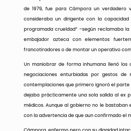
de 1979, fue para Cámpora un verdadero ví
consideraba un dirigente con la capacidad d
programada crueldad” –según reclamaba la pr
embajador azteca con elementos fuerteme
francotiradores o de montar un operativo co
Un maniobrar de forma inhumana llenó los cas
negociaciones enturbiadas por gestos de r
contemplaciones que primero ignoró el parte mé
dejaba prácticamente una sola salida al ex p
médicos. Aunque al gobierno no le bastaban 
con la advertencia de que aun confirmado el m
Cámpora, enfermo pero con su dignidad intact