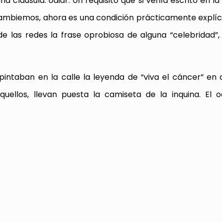
na cláusula: odiar. Un requisito que si venía escrito en la
ambiemos, ahora es una condición prácticamente explíci
de las redes la frase oprobiosa de alguna “celebridad”,
intaban en la calle la leyenda de “viva el cáncer” en a
ellos, llevan puesta la camiseta de la inquina. El o
rtir