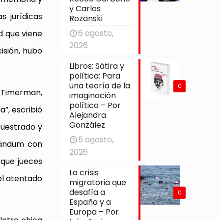
y Carlos
 jurídicas
Rozanski
6 agosto,
d que viene
2026
isión, hubo
Libros: Sátira y
política: Para
una teoría de la
0
r Timerman,
imaginación
política – Por
a”, escribió
Alejandra
González
cuestrado y
5 agosto,
orándum con
2026
que jueces
La crisis
el atentado
migratoria que
desafía a
0
España y a
Europa – Por