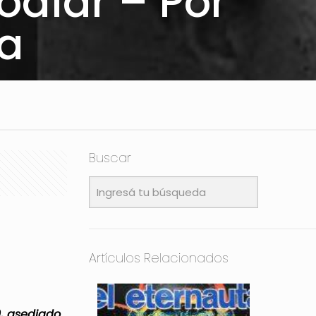
odiar – Por
a
Buscar
Artículos Relacionados
9, asediado