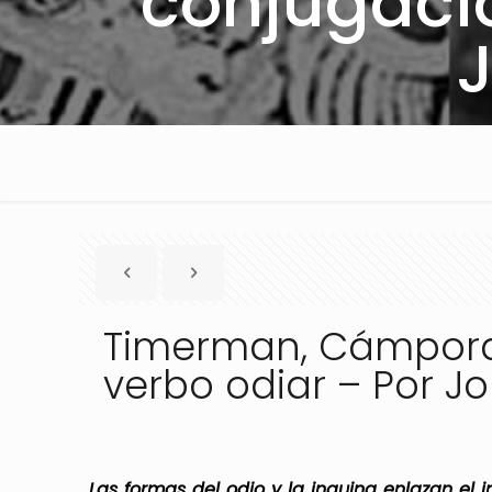
conjugacio
Timerman, Cámpora 
verbo odiar – Por J
Las formas del odio y la inquina enlazan el