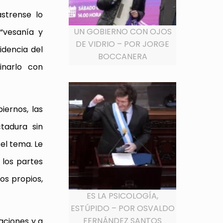
strense lo
UN GOBIERNO CON OJOS
 “vesanía y
DE VIDRIO – POR JORGE
idencia del
BOCCANERA
inarlo con
iernos, las
tadura sin
el tema. Le
 los partes
os propios,
ES LA PSICOLOGÍA,
ESTÚPIDO – POR OSVALDO
FERNÁNDEZ SANTOS
aciones y a