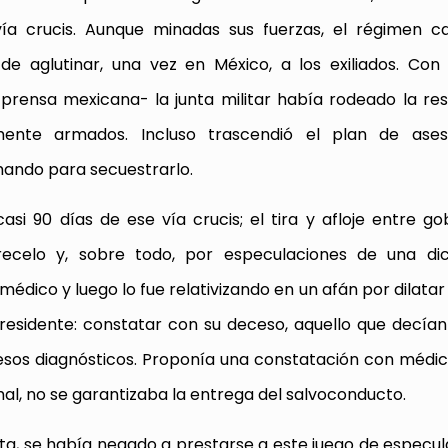
a crucis. Aunque minadas sus fuerzas, el régimen ca
e aglutinar, una vez en México, a los exiliados. Con
ensa mexicana- la junta militar había rodeado la res
nte armados. Incluso trascendió el plan de ases
mando para secuestrarlo.
i 90 días de ese vía crucis; el tira y afloje entre gob
ecelo y, sobre todo, por especulaciones de una dic
dico y luego lo fue relativizando en un afán por dilatar 
residente: constatar con su deceso, aquello que decían
esos diagnósticos. Proponía una constatación con médic
al, no se garantizaba la entrega del salvoconducto.
a, se había negado a prestarse a este juego de especul