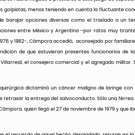
os golpistas, menos teniendo en cuenta la fluctuante con
de barajar opciones diversas como el traslado a un te
aciones entre México y Argentina –por ratos muy tirante
976 y 1982-, Cámpora accedió, aconsejado por familiare
condición de que estuvieran presentes funcionarios de 
illarreal, el consejero comercial y el agregado militar. 
quirúrgica dictaminó un cáncer maligno de laringe con
de retrasar la entrega del salvoconducto. Sólo una férrea
ámpora, quien llegó el 27 de noviembre de 1979 y que iba
e el recuerdo de aquel hecho despiadado, resurge en l