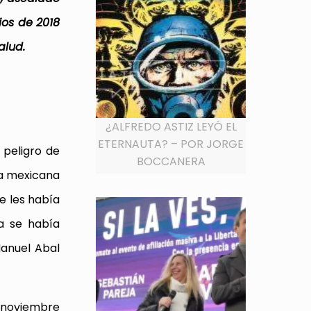
ios de 2018
alud.
¿ALFREDO ASTIZ LEYÓ EL
ETERNAUTA? – POR JORGE
 peligro de
BOCCANERA
da mexicana
se les había
ra se había
Manuel Abal
e noviembre