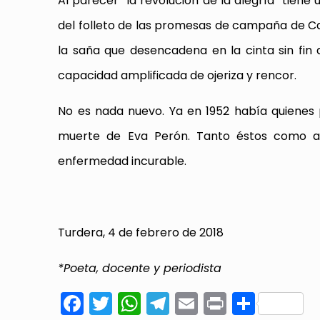
Al parecer “la revolución de la alegría” tiene u
del folleto de las promesas de campaña de C
la saña que desencadena en la cinta sin fin 
capacidad amplificada de ojeriza y rencor.
No es nada nuevo. Ya en 1952 había quienes p
muerte de Eva Perón. Tanto éstos como aqu
enfermedad incurable.
Turdera, 4 de febrero de 2018
*Poeta, docente y periodista
Facebook
Twitter
WhatsApp
Telegram
Email
Print
Compa