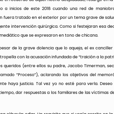
o a inicios de este 2018 cuando una red de maniobras
n fuera tratado en el exterior por un tema grave de salu
nte intervención quirúrgica. Como si festejaran esa dec
w mediático que se expresaron en tono de chicana.
pesar de la grave dolencia que lo aqueja, el ex cancille
tropella con la acusación infundada de “traición a la patri
es queridos (entre ellos su padre, Jacobo Timerman, se
 llamado “Proceso”), aclarando los objetivos del mem
te haya justicia. Tal vez yo no esté para verla.
Deseo 
empo, dar respuestas a los familiares de las víctimas d