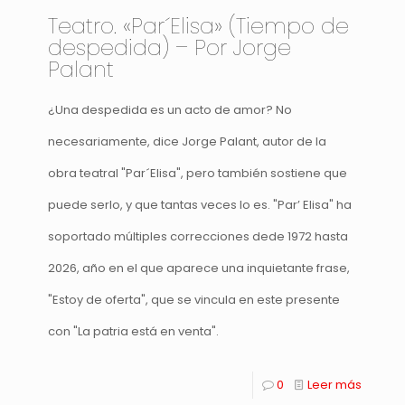
Teatro. «Par´Elisa» (Tiempo de
despedida) – Por Jorge
Palant
¿Una despedida es un acto de amor? No
necesariamente, dice Jorge Palant, autor de la
obra teatral "Par´Elisa", pero también sostiene que
puede serlo, y que tantas veces lo es. "Par’ Elisa" ha
soportado múltiples correcciones dede 1972 hasta
2026, año en el que aparece una inquietante frase,
"Estoy de oferta", que se vincula en este presente
con "La patria está en venta".
0
Leer más