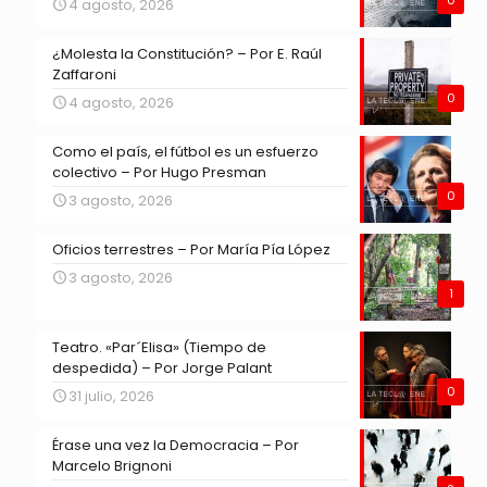
0
4 agosto, 2026
¿Molesta la Constitución? – Por E. Raúl
Zaffaroni
0
4 agosto, 2026
Como el país, el fútbol es un esfuerzo
colectivo – Por Hugo Presman
0
3 agosto, 2026
Oficios terrestres – Por María Pía López
3 agosto, 2026
1
Teatro. «Par´Elisa» (Tiempo de
despedida) – Por Jorge Palant
0
31 julio, 2026
Érase una vez la Democracia – Por
Marcelo Brignoni