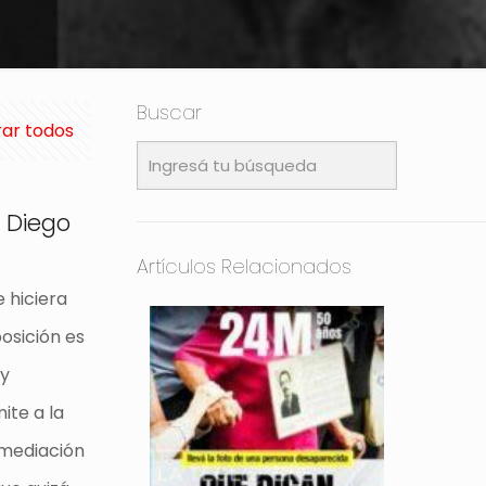
Buscar
ar todos
r Diego
Artículos Relacionados
 hiciera
posición es
 y
ite a la
 mediación