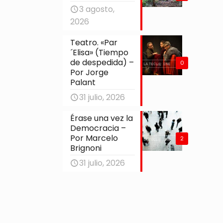
3 agosto,
2026
Teatro. «Par
´Elisa» (Tiempo
de despedida) –
0
Por Jorge
Palant
31 julio, 2026
Érase una vez la
Democracia –
Por Marcelo
2
Brignoni
31 julio, 2026