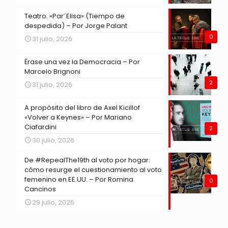
Teatro. «Par´Elisa» (Tiempo de
despedida) – Por Jorge Palant
0
31 julio, 2026
Érase una vez la Democracia – Por
Marcelo Brignoni
2
31 julio, 2026
A propósito del libro de Axel Kicillof
«Volver a Keynes» – Por Mariano
Ciafardini
2
30 julio, 2026
De #RepealThe19th al voto por hogar:
cómo resurge el cuestionamiento al voto
femenino en EE.UU. – Por Romina
0
Cancinos
29 julio, 2026