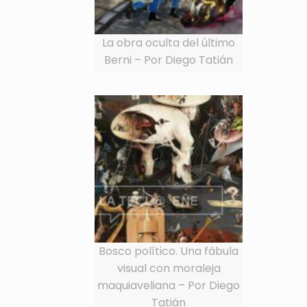
La obra oculta del último
Berni – Por Diego Tatián
Bosco político. Una fábula
visual con moraleja
maquiaveliana – Por Diego
Tatián