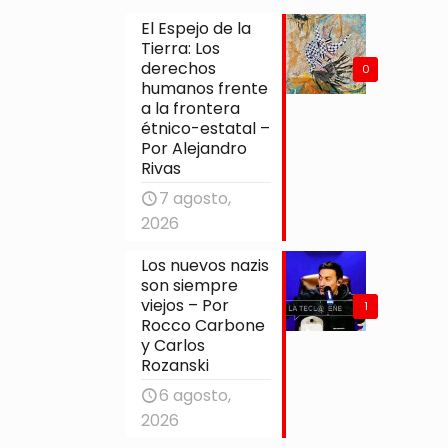
El Espejo de la
Tierra: Los
derechos
0
humanos frente
a la frontera
étnico-estatal –
Por Alejandro
Rivas
7 agosto,
2026
Los nuevos nazis
son siempre
viejos – Por
1
Rocco Carbone
y Carlos
Rozanski
6 agosto,
2026