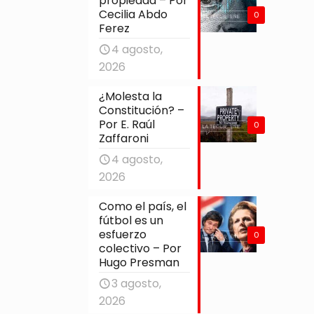
propiedad – Por
Cecilia Abdo
0
Ferez
4 agosto,
2026
¿Molesta la
Constitución? –
Por E. Raúl
0
Zaffaroni
4 agosto,
2026
Como el país, el
fútbol es un
esfuerzo
0
colectivo – Por
Hugo Presman
3 agosto,
2026