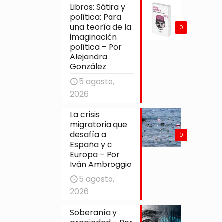
Libros: Sátira y
política: Para
una teoría de la
0
imaginación
política – Por
Alejandra
González
5 agosto,
2026
La crisis
migratoria que
desafía a
0
España y a
Europa – Por
Iván Ambroggio
5 agosto,
2026
Soberanía y