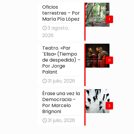
Oficios
terrestres – Por
María Pía López
1
3 agosto,
2026
Teatro. «Par
´Elisa» (Tiempo
de despedida) –
0
Por Jorge
Palant
31 julio, 2026
Érase una vez la
Democracia –
Por Marcelo
2
Brignoni
31 julio, 2026