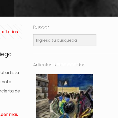
Buscar
ar todos
iego
Artículos Relacionados
el artista
a nota
ncierta de
Leer más