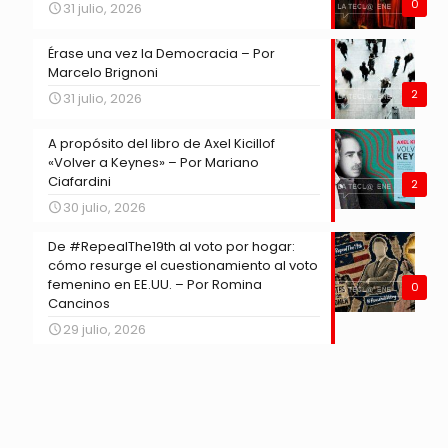
0
31 julio, 2026
Érase una vez la Democracia – Por
Marcelo Brignoni
2
31 julio, 2026
A propósito del libro de Axel Kicillof
«Volver a Keynes» – Por Mariano
Ciafardini
2
30 julio, 2026
De #RepealThe19th al voto por hogar:
cómo resurge el cuestionamiento al voto
femenino en EE.UU. – Por Romina
0
Cancinos
29 julio, 2026