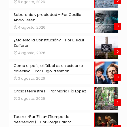
0
5 agosto, 2026
Soberanía y propiedad – Por Cecilia
Abdo Ferez
0
4 agosto, 2026
¿Molesta la Constitución? – Por E. Raúl
Zaffaroni
0
4 agosto, 2026
Como el país, el fútbol es un esfuerzo
colectivo – Por Hugo Presman
0
3 agosto, 2026
Oficios terrestres – Por María Pía López
3 agosto, 2026
1
Teatro. «Par´Elisa» (Tiempo de
despedida) – Por Jorge Palant