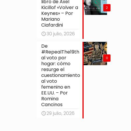
libro de Axel
Kicillof «Volver a
2
Keynes» – Por
Mariano
Ciafardini
30 julio, 2026
De
#RepealThe19th
al voto por
0
hogar: cómo
resurge el
cuestionamiento
al voto
femenino en
EE.UU. – Por
Romina
Cancinos
29 julio, 2026