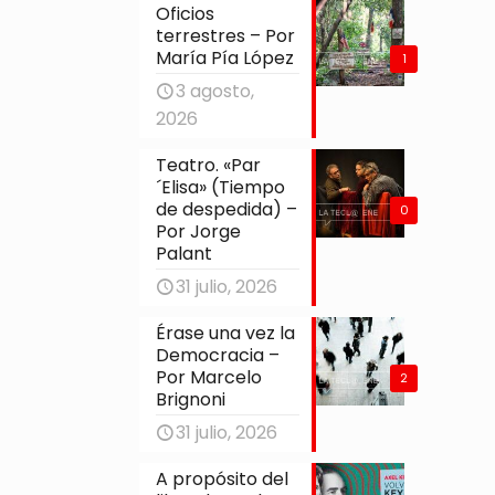
Oficios
terrestres – Por
María Pía López
1
3 agosto,
2026
Teatro. «Par
´Elisa» (Tiempo
de despedida) –
0
Por Jorge
Palant
31 julio, 2026
Érase una vez la
Democracia –
Por Marcelo
2
Brignoni
31 julio, 2026
A propósito del