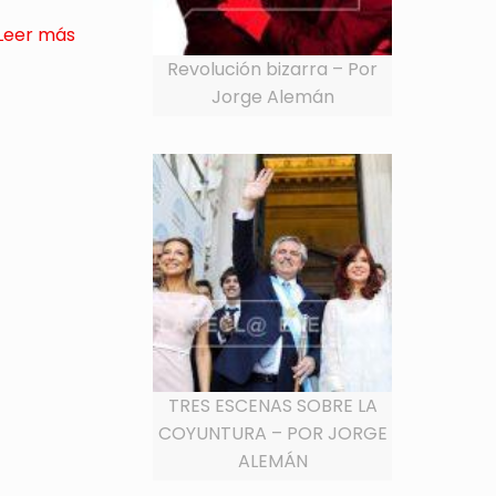
Leer más
Revolución bizarra – Por
Jorge Alemán
TRES ESCENAS SOBRE LA
COYUNTURA – POR JORGE
ALEMÁN