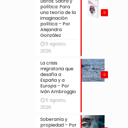
Libros: Sátira y
política: Para
una teoría de la
0
imaginación
política – Por
Alejandra
González
5 agosto,
2026
La crisis
migratoria que
desafía a
0
España y a
Europa – Por
Iván Ambroggio
5 agosto,
2026
Soberanía y
propiedad – Por