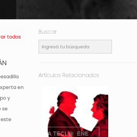
Buscar
ar todos
ÁN
Artículos Relacionados
esadilla
experta en
po y
 se
 este