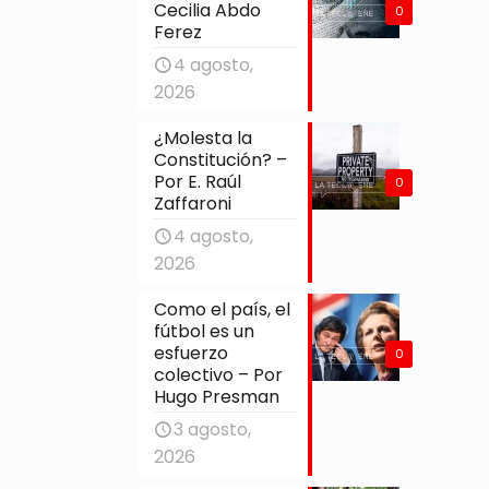
Cecilia Abdo
0
Ferez
4 agosto,
2026
¿Molesta la
Constitución? –
Por E. Raúl
0
Zaffaroni
4 agosto,
2026
Como el país, el
fútbol es un
esfuerzo
0
colectivo – Por
Hugo Presman
3 agosto,
2026