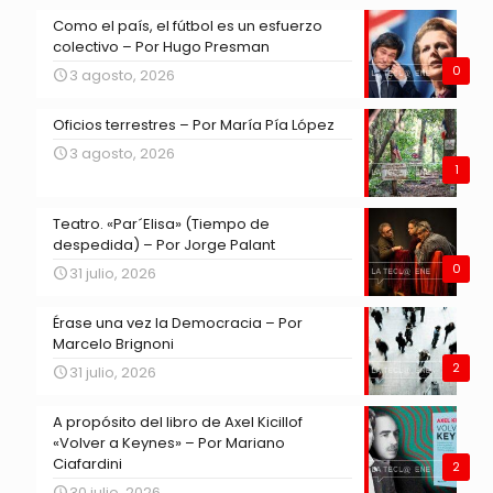
Como el país, el fútbol es un esfuerzo
colectivo – Por Hugo Presman
0
3 agosto, 2026
Oficios terrestres – Por María Pía López
3 agosto, 2026
1
Teatro. «Par´Elisa» (Tiempo de
despedida) – Por Jorge Palant
0
31 julio, 2026
Érase una vez la Democracia – Por
Marcelo Brignoni
2
31 julio, 2026
A propósito del libro de Axel Kicillof
«Volver a Keynes» – Por Mariano
Ciafardini
2
30 julio, 2026