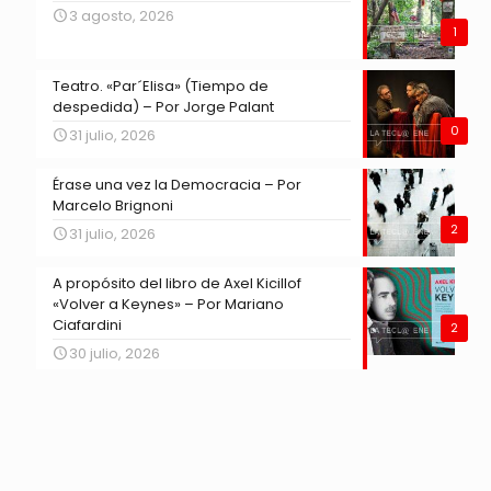
3 agosto, 2026
1
Teatro. «Par´Elisa» (Tiempo de
despedida) – Por Jorge Palant
0
31 julio, 2026
Érase una vez la Democracia – Por
Marcelo Brignoni
2
31 julio, 2026
A propósito del libro de Axel Kicillof
«Volver a Keynes» – Por Mariano
Ciafardini
2
30 julio, 2026