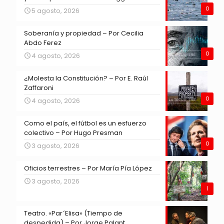
0
5 agosto, 2026
Soberanía y propiedad – Por Cecilia
Abdo Ferez
0
4 agosto, 2026
¿Molesta la Constitución? – Por E. Raúl
Zaffaroni
0
4 agosto, 2026
Como el país, el fútbol es un esfuerzo
colectivo – Por Hugo Presman
0
3 agosto, 2026
Oficios terrestres – Por María Pía López
3 agosto, 2026
1
Teatro. «Par´Elisa» (Tiempo de
despedida) – Por Jorge Palant