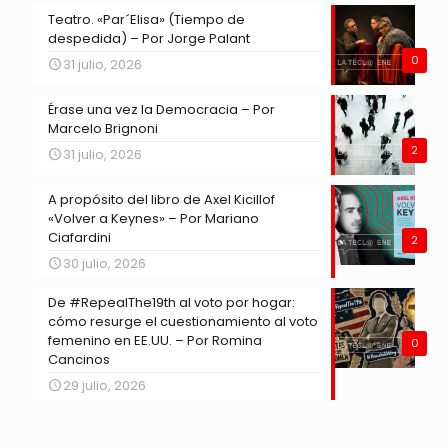
Teatro. «Par´Elisa» (Tiempo de
despedida) – Por Jorge Palant
0
31 julio, 2026
Érase una vez la Democracia – Por
Marcelo Brignoni
2
31 julio, 2026
A propósito del libro de Axel Kicillof
«Volver a Keynes» – Por Mariano
Ciafardini
2
30 julio, 2026
De #RepealThe19th al voto por hogar:
cómo resurge el cuestionamiento al voto
femenino en EE.UU. – Por Romina
0
Cancinos
29 julio, 2026