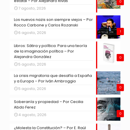
estatal – Por Alejandro Rivas
0
7 agosto, 2026
Los nuevos nazis son siempre viejos – Por
Rocco Carbone y Carlos Rozanski
1
6 agosto, 2026
Libros: Sátira y política: Para una teoría
de la imaginación política – Por
Alejandra González
0
5 agosto, 2026
La crisis migratoria que desafía a España
y a Europa – Por Iván Ambroggio
0
5 agosto, 2026
Soberanía y propiedad – Por Cecilia
Abdo Ferez
0
4 agosto, 2026
¿Molesta la Constitución? – Por E. Raúl