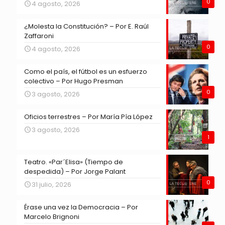
0
4 agosto, 2026
¿Molesta la Constitución? – Por E. Raúl
Zaffaroni
0
4 agosto, 2026
Como el país, el fútbol es un esfuerzo
colectivo – Por Hugo Presman
0
3 agosto, 2026
Oficios terrestres – Por María Pía López
3 agosto, 2026
1
Teatro. «Par´Elisa» (Tiempo de
despedida) – Por Jorge Palant
0
31 julio, 2026
Érase una vez la Democracia – Por
Marcelo Brignoni