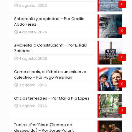
0
5 agosto, 2026
Soberanía y propiedad – Por Cecilia
Abdo Ferez
0
4 agosto, 2026
¿Molesta la Constitución? – Por E. Raúl
Zaffaroni
0
4 agosto, 2026
Como el país, el fútbol es un esfuerzo
colectivo – Por Hugo Presman
0
3 agosto, 2026
Oficios terrestres – Por María Pía López
3 agosto, 2026
1
Teatro. «Par´Elisa» (Tiempo de
despedida) – Por Jorge Palant