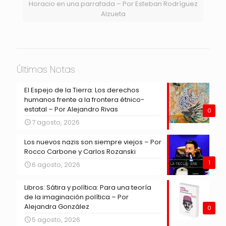
Horacio en una parrafada – Por Esteban Rodríguez
Alzueta
Últimas Notas
El Espejo de la Tierra: Los derechos
humanos frente a la frontera étnico-
estatal – Por Alejandro Rivas
0
7 agosto, 2026
Los nuevos nazis son siempre viejos – Por
Rocco Carbone y Carlos Rozanski
1
6 agosto, 2026
Libros: Sátira y política: Para una teoría
de la imaginación política – Por
Alejandra González
0
5 agosto, 2026