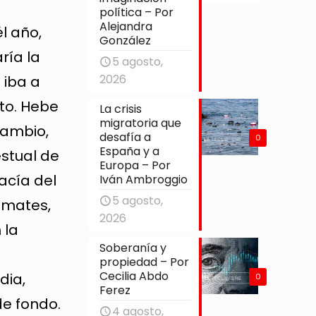
política – Por
Alejandra
l año,
González
ría la
5 agosto,
2026
 iba a
sto. Hebe
La crisis
migratoria que
cambio,
desafía a
0
España y a
estual de
Europa – Por
acía del
Iván Ambroggio
5 agosto,
 mates,
2026
 la
Soberanía y
propiedad – Por
Cecilia Abdo
dia,
0
Ferez
de fondo.
4 agosto,