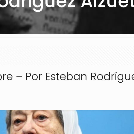
odríguez Alzue
re – Por Esteban Rodrígu