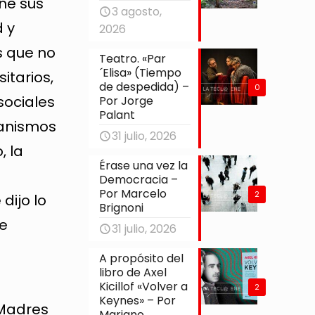
ene sus
3 agosto,
 y
2026
ís que no
Teatro. «Par
´Elisa» (Tiempo
itarios,
de despedida) –
0
sociales
Por Jorge
Palant
ganismos
31 julio, 2026
, la
Érase una vez la
Democracia –
Por Marcelo
2
dijo lo
Brignoni
ue
31 julio, 2026
A propósito del
libro de Axel
Kicillof «Volver a
2
Keynes» – Por
 Madres
Mariano