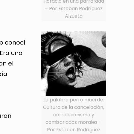
Horacio en una parrafada
– Por Esteban Rodríguez
Alzueta
a
o conocí
 Era una
on el
bía
La palabra perro muerde:
Cultura de la cancelación,
correccionismo y
aron
comisariados morales –
Por Esteban Rodríguez