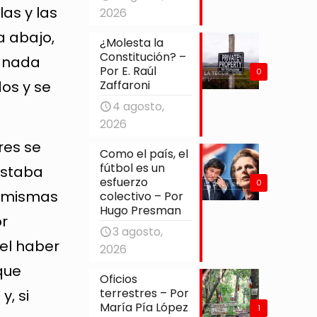
as y las
2026
a abajo,
¿Molesta la
Constitución? –
ó nada
Por E. Raúl
0
Zaffaroni
dos y se
4 agosto,
2026
res se
Como el país, el
fútbol es un
estaba
esfuerzo
0
s mismas
colectivo – Por
Hugo Presman
or
3 agosto,
el haber
2026
que
Oficios
terrestres – Por
y, si
María Pía López
1