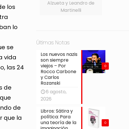
Alzueta y Leandro de
de los
Martinelli
tra
aban lo
Últimas Notas
ue se
Los nuevos nazis
a vida
son siempre
viejos – Por
o, las 24
0
Rocco Carbone
y Carlos
Rozanski
es de
6 agosto,
 que
2026
ando de
Libros: Sátira y
política: Para
r que la
una teoría de la
0
imaginación