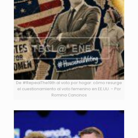
De #RepealThe19th al voto por hogar: cómo resurge
el cuestionamiento al voto femenino en EE.UU. – Por
Romina Cancinos