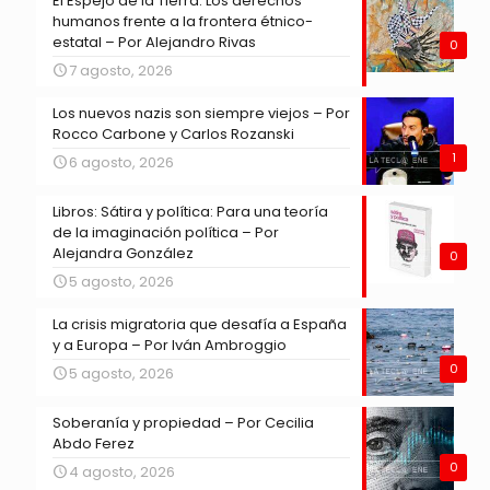
El Espejo de la Tierra: Los derechos
humanos frente a la frontera étnico-
estatal – Por Alejandro Rivas
0
7 agosto, 2026
Los nuevos nazis son siempre viejos – Por
Rocco Carbone y Carlos Rozanski
1
6 agosto, 2026
Libros: Sátira y política: Para una teoría
de la imaginación política – Por
Alejandra González
0
5 agosto, 2026
La crisis migratoria que desafía a España
y a Europa – Por Iván Ambroggio
0
5 agosto, 2026
Soberanía y propiedad – Por Cecilia
Abdo Ferez
0
4 agosto, 2026