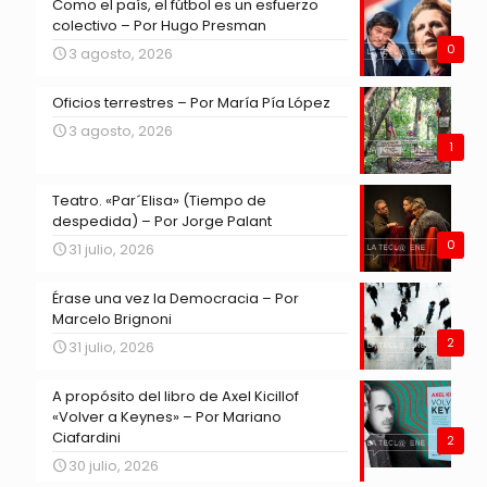
Como el país, el fútbol es un esfuerzo
colectivo – Por Hugo Presman
0
3 agosto, 2026
Oficios terrestres – Por María Pía López
3 agosto, 2026
1
Teatro. «Par´Elisa» (Tiempo de
despedida) – Por Jorge Palant
0
31 julio, 2026
Érase una vez la Democracia – Por
Marcelo Brignoni
2
31 julio, 2026
A propósito del libro de Axel Kicillof
«Volver a Keynes» – Por Mariano
Ciafardini
2
30 julio, 2026