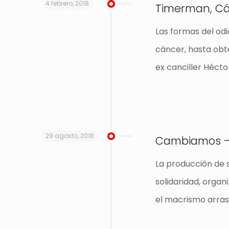
4 febrero, 2018
Timerman, Cá
Las formas del odi
cáncer, hasta obte
ex canciller Hécto
29 agosto, 2018
Cambiamos – 
La producción de s
solidaridad, organ
el macrismo arrast