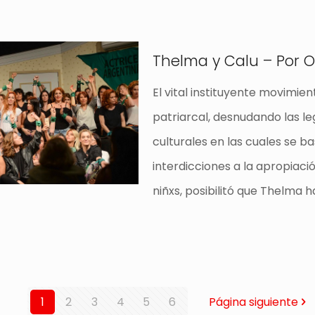
Thelma y Calu – Por 
El vital instituyente movimie
patriarcal, desnudando las le
culturales en las cuales se b
interdicciones a la apropiaci
niñxs, posibilitó que Thelma 
1
2
3
4
5
6
Página siguiente