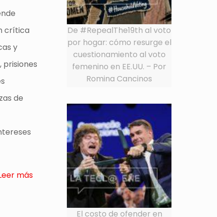
iende
De #RepealThe19th al voto
 crítica
por hogar: cómo resurge el
cas y
cuestionamiento al voto
 prisiones
femenino en EE.UU. – Por
Romina Cancinos
es
azas de
intereses
Leer más
El costo de ofender en