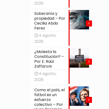
2026
Soberanía y
propiedad – Por
Cecilia Abdo
0
Ferez
4 agosto,
2026
¿Molesta la
Constitución? –
Por E. Raúl
0
Zaffaroni
4 agosto,
2026
Como el país, el
fútbol es un
esfuerzo
0
colectivo – Por