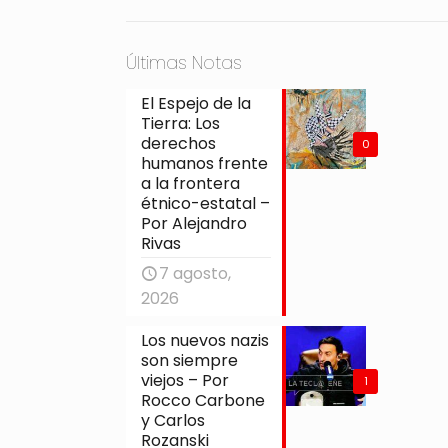
Últimas Notas
El Espejo de la
Tierra: Los
derechos
0
humanos frente
a la frontera
étnico-estatal –
Por Alejandro
Rivas
7 agosto,
2026
Los nuevos nazis
son siempre
viejos – Por
1
Rocco Carbone
y Carlos
Rozanski