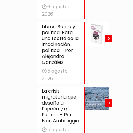
6 agosto,
2026
Libros: Sátira y
política: Para
una teoría de la
0
imaginación
política – Por
Alejandra
González
5 agosto,
2026
La crisis
migratoria que
desafía a
0
España y a
Europa – Por
Iván Ambroggio
5 agosto,