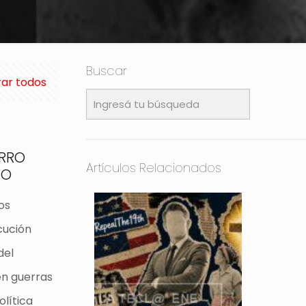
Buscar
ar todos
ERRO
Artículos Relacionados
NO
os
cución
del
en guerras
olítica