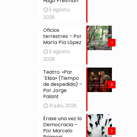
Hugo Presman
3 agosto,
2026
Oficios
terrestres – Por
María Pía López
1
3 agosto,
2026
Teatro. «Par
´Elisa» (Tiempo
de despedida) –
0
Por Jorge
Palant
31 julio, 2026
Érase una vez la
Democracia –
Por Marcelo
2
Brignoni