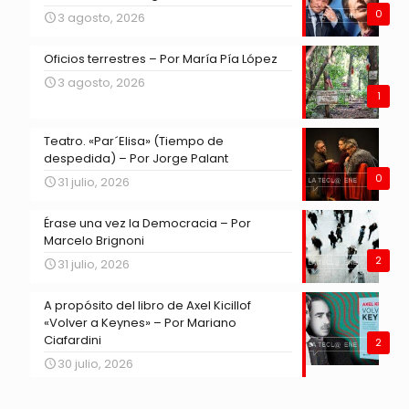
0
3 agosto, 2026
Oficios terrestres – Por María Pía López
3 agosto, 2026
1
Teatro. «Par´Elisa» (Tiempo de
despedida) – Por Jorge Palant
0
31 julio, 2026
Érase una vez la Democracia – Por
Marcelo Brignoni
2
31 julio, 2026
A propósito del libro de Axel Kicillof
«Volver a Keynes» – Por Mariano
Ciafardini
2
30 julio, 2026