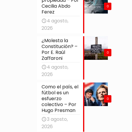
propiedad – Por
Cecilia Abdo
0
Ferez
4 agosto,
2026
¿Molesta la
Constitución? –
Por E. Raúl
0
Zaffaroni
4 agosto,
2026
Como el país, el
fútbol es un
esfuerzo
0
colectivo – Por
Hugo Presman
3 agosto,
2026