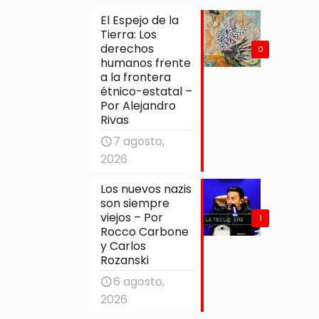
El Espejo de la
Tierra: Los
derechos
0
humanos frente
a la frontera
étnico-estatal –
Por Alejandro
Rivas
7 agosto,
2026
Los nuevos nazis
son siempre
viejos – Por
1
Rocco Carbone
y Carlos
Rozanski
6 agosto,
2026