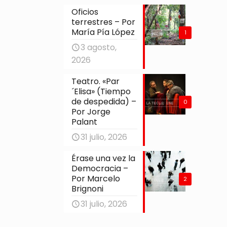
Oficios
terrestres – Por
María Pía López
1
3 agosto,
2026
Teatro. «Par
´Elisa» (Tiempo
de despedida) –
0
Por Jorge
Palant
31 julio, 2026
Érase una vez la
Democracia –
Por Marcelo
2
Brignoni
31 julio, 2026