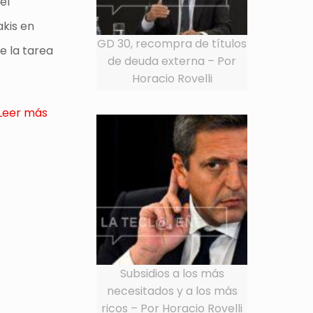
el
akis en
GD 30, recompra de títulos
e la tarea
de deuda externa – Por
Horacio Rovelli
Leer más
Subsidios a los más
necesitados y a los más
ricos – Por Horacio Rovelli