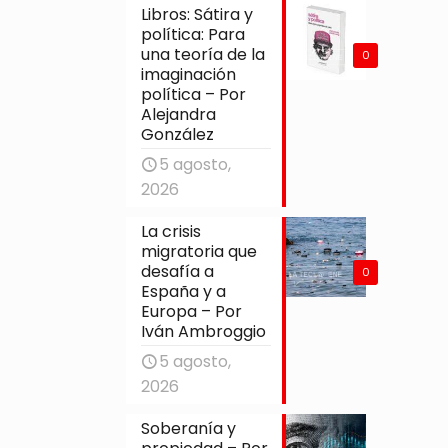
Libros: Sátira y
política: Para
una teoría de la
0
imaginación
política – Por
Alejandra
González
5 agosto,
2026
La crisis
migratoria que
desafía a
0
España y a
Europa – Por
Iván Ambroggio
5 agosto,
2026
Soberanía y