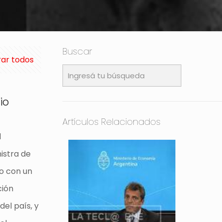
Buscar
ar todos
io
Artículos Relacionados
l
istra de
lo con un
ción
el país, y