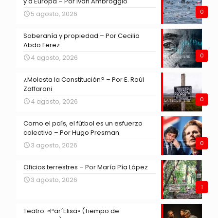
y a Europa – Por Iván Ambroggio
0
5 agosto, 2026
Soberanía y propiedad – Por Cecilia
Abdo Ferez
0
4 agosto, 2026
¿Molesta la Constitución? – Por E. Raúl
Zaffaroni
0
4 agosto, 2026
Como el país, el fútbol es un esfuerzo
colectivo – Por Hugo Presman
0
3 agosto, 2026
Oficios terrestres – Por María Pía López
3 agosto, 2026
1
Teatro. «Par´Elisa» (Tiempo de