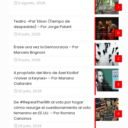
3 agosto, 2026
1
Teatro. «Par´Elisa» (Tiempo de
despedida) – Por Jorge Palant
0
31 julio, 2026
Érase una vez la Democracia – Por
Marcelo Brignoni
2
31 julio, 2026
A propósito del libro de Axel Kicillof
«Volver a Keynes» – Por Mariano
Ciafardini
2
30 julio, 2026
De #RepealThe19th al voto por hogar:
cómo resurge el cuestionamiento al voto
femenino en EE.UU. – Por Romina
0
Cancinos
29 julio, 2026