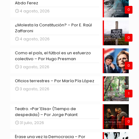
Abdo Ferez
0
4 agosto, 2026
¿Molesta la Constitución? – Por E. Raúl
Zaffaroni
0
4 agosto, 2026
Como el país, el fútbol es un esfuerzo
colectivo – Por Hugo Presman
0
3 agosto, 2026
Oficios terrestres – Por María Pía López
3 agosto, 2026
1
Teatro. «Par´Elisa» (Tiempo de
despedida) – Por Jorge Palant
0
31 julio, 2026
Érase una vez la Democracia – Por