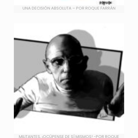
UNA DECISIÓN ABSOLUTA – POR ROQUE FARRÁN
MILITANTES, ¡OCÚPENSE DE SÍ MISMOS! -POR ROQUE