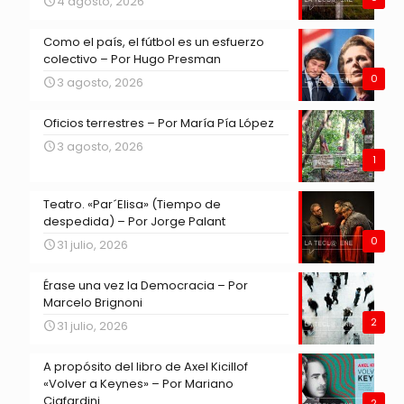
4 agosto, 2026
Como el país, el fútbol es un esfuerzo
colectivo – Por Hugo Presman
0
3 agosto, 2026
Oficios terrestres – Por María Pía López
3 agosto, 2026
1
Teatro. «Par´Elisa» (Tiempo de
despedida) – Por Jorge Palant
0
31 julio, 2026
Érase una vez la Democracia – Por
Marcelo Brignoni
2
31 julio, 2026
A propósito del libro de Axel Kicillof
«Volver a Keynes» – Por Mariano
Ciafardini
2