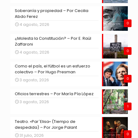
Soberanía y propiedad – Por Cecilia
Abdo Ferez
0
4 agosto, 2026
¿Molesta la Constitución? – Por E. Raúl
Zaffaroni
0
4 agosto, 2026
Como el país, el fútbol es un esfuerzo
colectivo – Por Hugo Presman
0
3 agosto, 2026
Oficios terrestres – Por María Pía López
3 agosto, 2026
1
Teatro. «Par´Elisa» (Tiempo de
despedida) – Por Jorge Palant
0
31 julio, 2026