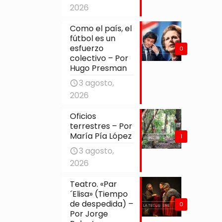
2026
Como el país, el
fútbol es un
esfuerzo
0
colectivo – Por
Hugo Presman
3 agosto,
2026
Oficios
terrestres – Por
María Pía López
1
3 agosto,
2026
Teatro. «Par
´Elisa» (Tiempo
de despedida) –
0
Por Jorge