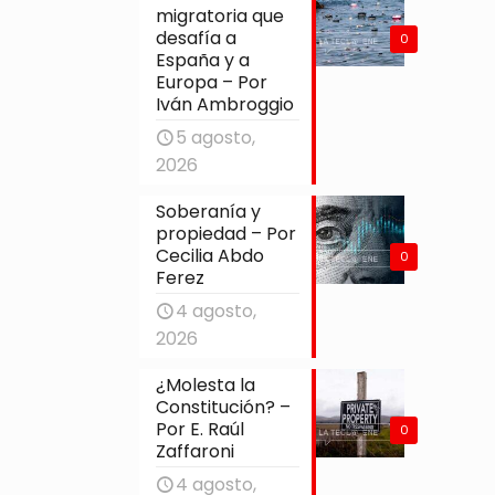
migratoria que
desafía a
0
España y a
Europa – Por
Iván Ambroggio
5 agosto,
2026
Soberanía y
propiedad – Por
Cecilia Abdo
0
Ferez
4 agosto,
2026
¿Molesta la
Constitución? –
Por E. Raúl
0
Zaffaroni
4 agosto,