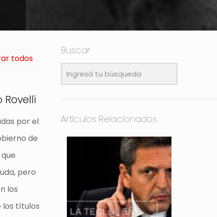
Buscar
ar todos
 Rovelli
Artículos Relacionados
adas por el
obierno de
 que
euda, pero
n los
los títulos