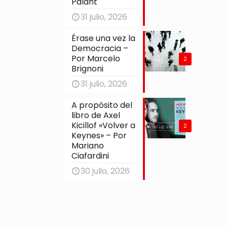
Palant
31 julio, 2026
Érase una vez la
Democracia –
Por Marcelo
2
Brignoni
31 julio, 2026
A propósito del
libro de Axel
Kicillof «Volver a
2
Keynes» – Por
Mariano
Ciafardini
30 julio, 2026