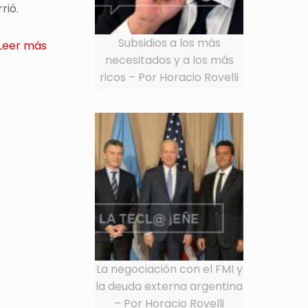
rió.
Subsidios a los más
Leer más
necesitados y a los más
ricos – Por Horacio Rovelli
La negociación con el FMI y
la deuda externa argentina
– Por Horacio Rovelli