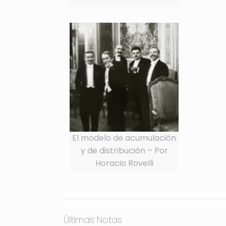
El modelo de acumulación
y de distribución – Por
Horacio Rovelli
Últimas Notas