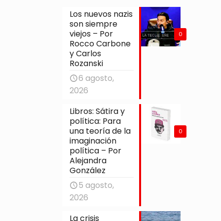
Los nuevos nazis
son siempre
viejos – Por
0
Rocco Carbone
y Carlos
Rozanski
6 agosto,
2026
Libros: Sátira y
política: Para
una teoría de la
0
imaginación
política – Por
Alejandra
González
5 agosto,
2026
La crisis