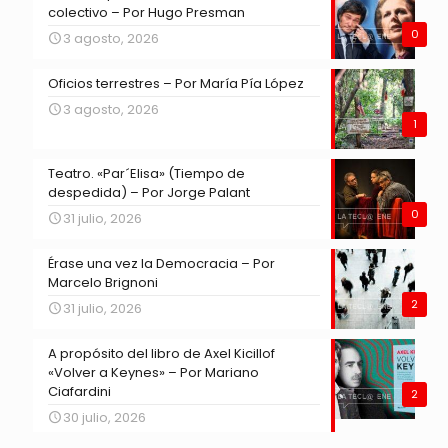
colectivo – Por Hugo Presman
0
3 agosto, 2026
Oficios terrestres – Por María Pía López
3 agosto, 2026
1
Teatro. «Par´Elisa» (Tiempo de
despedida) – Por Jorge Palant
0
31 julio, 2026
Érase una vez la Democracia – Por
Marcelo Brignoni
2
31 julio, 2026
A propósito del libro de Axel Kicillof
«Volver a Keynes» – Por Mariano
Ciafardini
2
30 julio, 2026