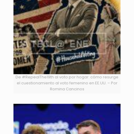
De #RepealThe19th al voto por hogar: cómo resurge
el cuestionamiento al voto femenino en EE.UU. – Por
Romina Cancinos