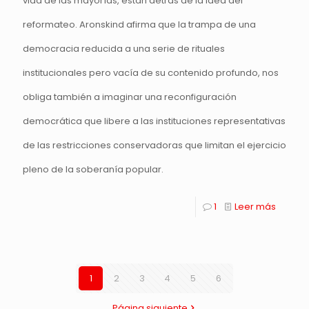
vida de las mayorías, están detrás de la idea del
reformateo. Aronskind afirma que la trampa de una
democracia reducida a una serie de rituales
institucionales pero vacía de su contenido profundo, nos
obliga también a imaginar una reconfiguración
democrática que libere a las instituciones representativas
de las restricciones conservadoras que limitan el ejercicio
pleno de la soberanía popular.
1
Leer más
1
2
3
4
5
6
Página siguiente