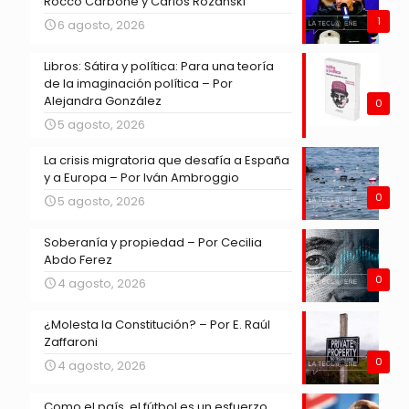
Rocco Carbone y Carlos Rozanski
1
6 agosto, 2026
Libros: Sátira y política: Para una teoría
de la imaginación política – Por
Alejandra González
0
5 agosto, 2026
La crisis migratoria que desafía a España
y a Europa – Por Iván Ambroggio
0
5 agosto, 2026
Soberanía y propiedad – Por Cecilia
Abdo Ferez
0
4 agosto, 2026
¿Molesta la Constitución? – Por E. Raúl
Zaffaroni
0
4 agosto, 2026
Como el país, el fútbol es un esfuerzo