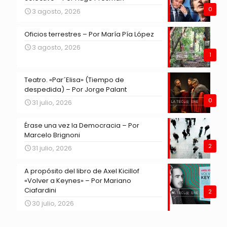
0
3 agosto, 2026
Oficios terrestres – Por María Pía López
3 agosto, 2026
1
Teatro. «Par´Elisa» (Tiempo de
despedida) – Por Jorge Palant
0
31 julio, 2026
Érase una vez la Democracia – Por
Marcelo Brignoni
2
31 julio, 2026
A propósito del libro de Axel Kicillof
«Volver a Keynes» – Por Mariano
Ciafardini
2
30 julio, 2026