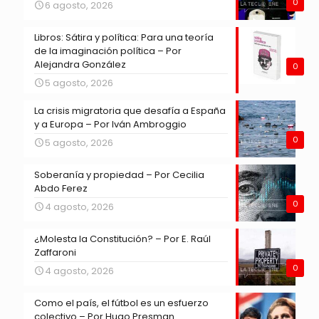
0
6 agosto, 2026
Libros: Sátira y política: Para una teoría
de la imaginación política – Por
Alejandra González
0
5 agosto, 2026
La crisis migratoria que desafía a España
y a Europa – Por Iván Ambroggio
0
5 agosto, 2026
Soberanía y propiedad – Por Cecilia
Abdo Ferez
0
4 agosto, 2026
¿Molesta la Constitución? – Por E. Raúl
Zaffaroni
0
4 agosto, 2026
Como el país, el fútbol es un esfuerzo
colectivo – Por Hugo Presman