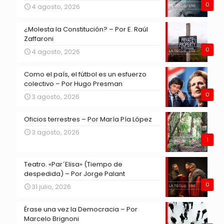
0
4 agosto, 2026
¿Molesta la Constitución? – Por E. Raúl
Zaffaroni
0
4 agosto, 2026
Como el país, el fútbol es un esfuerzo
colectivo – Por Hugo Presman
0
3 agosto, 2026
Oficios terrestres – Por María Pía López
3 agosto, 2026
1
Teatro. «Par´Elisa» (Tiempo de
despedida) – Por Jorge Palant
0
31 julio, 2026
Érase una vez la Democracia – Por
Marcelo Brignoni