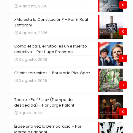
0
4 agosto, 2026
¿Molesta la Constitución? – Por E. Raúl
Zaffaroni
0
4 agosto, 2026
Como el país, el fútbol es un esfuerzo
colectivo – Por Hugo Presman
0
3 agosto, 2026
Oficios terrestres – Por María Pía López
3 agosto, 2026
1
Teatro. «Par´Elisa» (Tiempo de
despedida) – Por Jorge Palant
0
31 julio, 2026
Érase una vez la Democracia – Por
Marcelo Brignoni