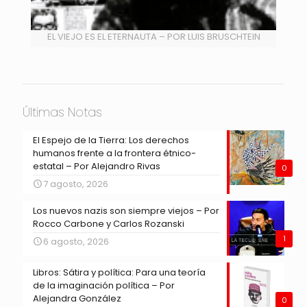
EL VIEJO ES EL ETERNAUTA – POR LUIS BRUSCHTEIN
Últimas Notas
El Espejo de la Tierra: Los derechos
humanos frente a la frontera étnico-
estatal – Por Alejandro Rivas
0
7 agosto, 2026
Los nuevos nazis son siempre viejos – Por
Rocco Carbone y Carlos Rozanski
1
6 agosto, 2026
Libros: Sátira y política: Para una teoría
de la imaginación política – Por
Alejandra González
0