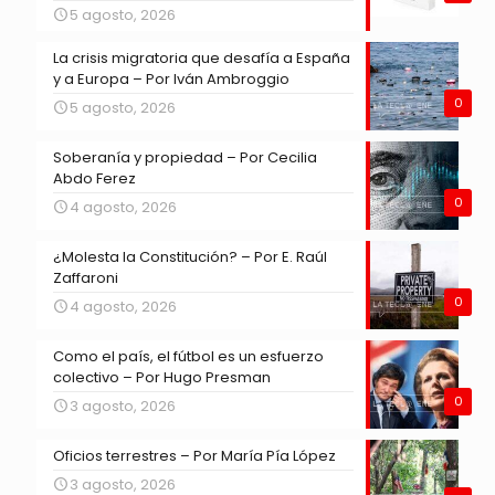
5 agosto, 2026
La crisis migratoria que desafía a España
y a Europa – Por Iván Ambroggio
0
5 agosto, 2026
Soberanía y propiedad – Por Cecilia
Abdo Ferez
0
4 agosto, 2026
¿Molesta la Constitución? – Por E. Raúl
Zaffaroni
0
4 agosto, 2026
Como el país, el fútbol es un esfuerzo
colectivo – Por Hugo Presman
0
3 agosto, 2026
Oficios terrestres – Por María Pía López
3 agosto, 2026