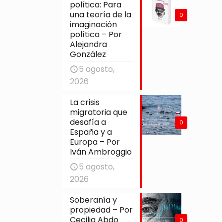
política: Para
una teoría de la
0
imaginación
política – Por
Alejandra
González
5 agosto,
2026
La crisis
migratoria que
desafía a
0
España y a
Europa – Por
Iván Ambroggio
5 agosto,
2026
Soberanía y
propiedad – Por
Cecilia Abdo
0