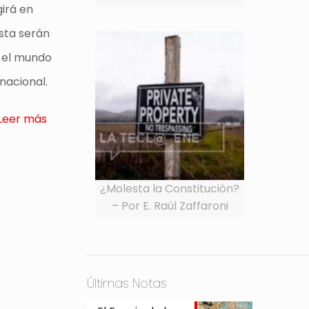
girá en
ista serán
e el mundo
rnacional.
Leer más
¿Molesta la Constitución?
– Por E. Raúl Zaffaroni
Últimas Notas