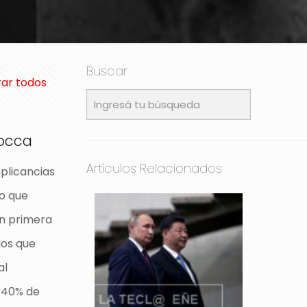
Buscar
ar todos
Mocca
Artículos Relacionados
plicancias
do que
en primera
los que
al
 40% de