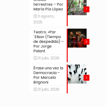
terrestres – Por
María Pía López
1
3 agosto,
2026
Teatro. «Par
´Elisa» (Tiempo
de despedida) –
0
Por Jorge
Palant
31 julio, 2026
Érase una vez la
Democracia –
Por Marcelo
2
Brignoni
31 julio, 2026