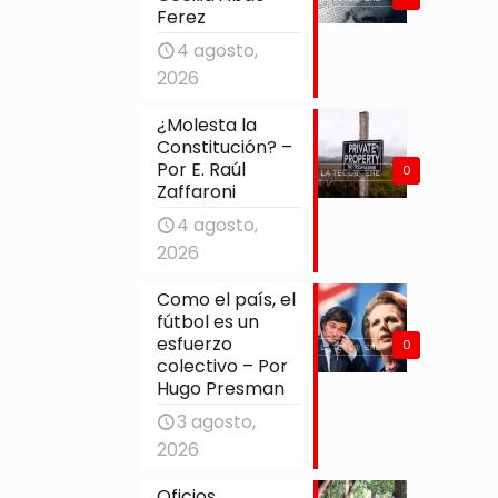
Ferez
4 agosto,
2026
¿Molesta la
Constitución? –
Por E. Raúl
0
Zaffaroni
4 agosto,
2026
Como el país, el
fútbol es un
esfuerzo
0
colectivo – Por
Hugo Presman
3 agosto,
2026
Oficios