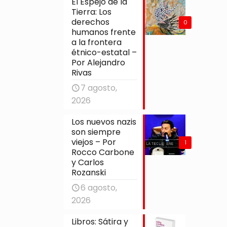
El Espejo de la
Tierra: Los
derechos
0
humanos frente
a la frontera
étnico-estatal –
Por Alejandro
Rivas
7 agosto,
2026
Los nuevos nazis
son siempre
viejos – Por
1
Rocco Carbone
y Carlos
Rozanski
6 agosto,
2026
Libros: Sátira y