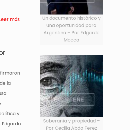
Un documento histórico y
Leer más
una oportunidad para
Argentina – Por Edgardo
Mocca
or
 firmaron
de la
usa
e
olítica y
Soberanía y propiedad –
go Edgardo
Por Cecilia Abdo Ferez