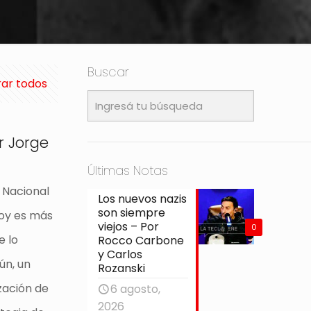
Buscar
ar todos
r Jorge
Últimas Notas
d Nacional
Los nuevos nazis
son siempre
hoy es más
viejos – Por
0
e lo
Rocco Carbone
y Carlos
ún, un
Rozanski
zación de
6 agosto,
2026