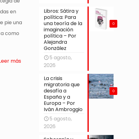
ategia de
Libros: Sátira y
idas en
política: Para
e pie una
una teoría de la
0
imaginación
ica como
política – Por
Alejandra
González
5 agosto,
Leer más
2026
La crisis
migratoria que
desafía a
0
España y a
Europa – Por
Iván Ambroggio
5 agosto,
2026