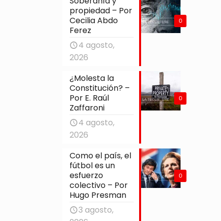
Soberanía y
propiedad – Por
Cecilia Abdo
0
Ferez
4 agosto,
2026
¿Molesta la
Constitución? –
Por E. Raúl
0
Zaffaroni
4 agosto,
2026
Como el país, el
fútbol es un
esfuerzo
0
colectivo – Por
Hugo Presman
3 agosto,