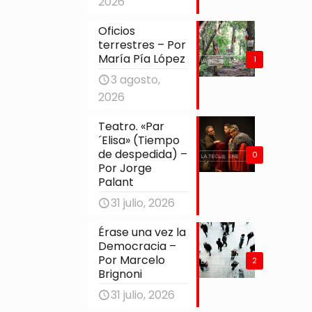
2026
Oficios
terrestres – Por
María Pía López
1
3 agosto,
2026
Teatro. «Par
´Elisa» (Tiempo
de despedida) –
0
Por Jorge
Palant
31 julio, 2026
Érase una vez la
Democracia –
Por Marcelo
2
Brignoni
31 julio, 2026