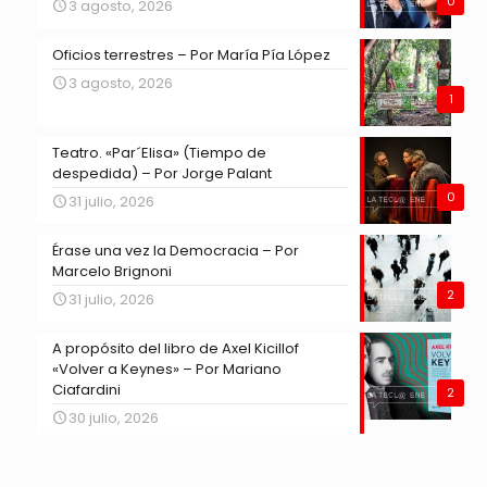
0
3 agosto, 2026
Oficios terrestres – Por María Pía López
3 agosto, 2026
1
Teatro. «Par´Elisa» (Tiempo de
despedida) – Por Jorge Palant
0
31 julio, 2026
Érase una vez la Democracia – Por
Marcelo Brignoni
2
31 julio, 2026
A propósito del libro de Axel Kicillof
«Volver a Keynes» – Por Mariano
Ciafardini
2
30 julio, 2026