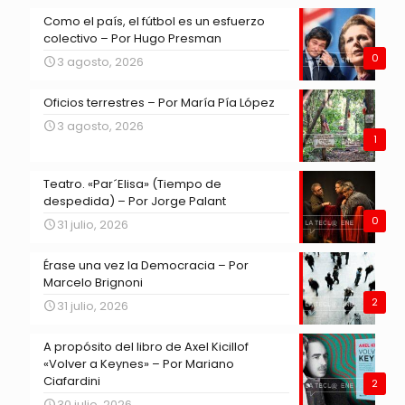
Como el país, el fútbol es un esfuerzo
colectivo – Por Hugo Presman
0
3 agosto, 2026
Oficios terrestres – Por María Pía López
3 agosto, 2026
1
Teatro. «Par´Elisa» (Tiempo de
despedida) – Por Jorge Palant
0
31 julio, 2026
Érase una vez la Democracia – Por
Marcelo Brignoni
2
31 julio, 2026
A propósito del libro de Axel Kicillof
«Volver a Keynes» – Por Mariano
Ciafardini
2
30 julio, 2026