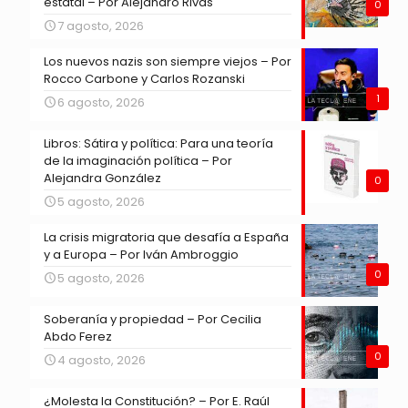
estatal – Por Alejandro Rivas
0
7 agosto, 2026
Los nuevos nazis son siempre viejos – Por
Rocco Carbone y Carlos Rozanski
1
6 agosto, 2026
Libros: Sátira y política: Para una teoría
de la imaginación política – Por
Alejandra González
0
5 agosto, 2026
La crisis migratoria que desafía a España
y a Europa – Por Iván Ambroggio
0
5 agosto, 2026
Soberanía y propiedad – Por Cecilia
Abdo Ferez
0
4 agosto, 2026
¿Molesta la Constitución? – Por E. Raúl