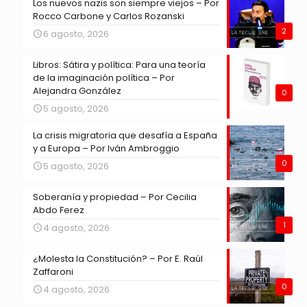
Los nuevos nazis son siempre viejos – Por
Rocco Carbone y Carlos Rozanski
2
6 agosto, 2026
Libros: Sátira y política: Para una teoría
de la imaginación política – Por
Alejandra González
0
5 agosto, 2026
La crisis migratoria que desafía a España
y a Europa – Por Iván Ambroggio
0
5 agosto, 2026
Soberanía y propiedad – Por Cecilia
Abdo Ferez
1
4 agosto, 2026
¿Molesta la Constitución? – Por E. Raúl
Zaffaroni
0
4 agosto, 2026