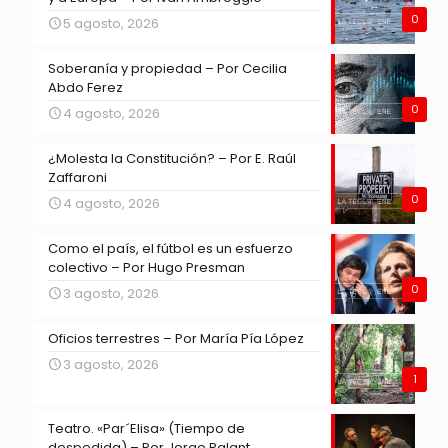
0
5 agosto, 2026
Soberanía y propiedad – Por Cecilia
Abdo Ferez
0
4 agosto, 2026
¿Molesta la Constitución? – Por E. Raúl
Zaffaroni
0
4 agosto, 2026
Como el país, el fútbol es un esfuerzo
colectivo – Por Hugo Presman
0
3 agosto, 2026
Oficios terrestres – Por María Pía López
3 agosto, 2026
1
Teatro. «Par´Elisa» (Tiempo de
despedida) – Por Jorge Palant