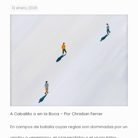
13 enero, 2026
A Caballito o en la Boca – Por Christian Ferrer
En campos de batalla cuyas reglas son dominadas por un
«malo» o «enemigo», el «izquierdista» o el «populista»