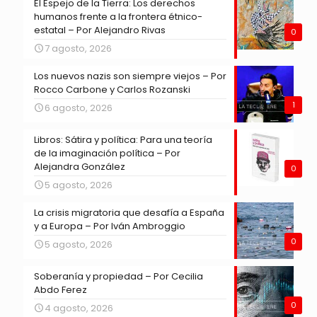
El Espejo de la Tierra: Los derechos
humanos frente a la frontera étnico-
estatal – Por Alejandro Rivas
0
7 agosto, 2026
Los nuevos nazis son siempre viejos – Por
Rocco Carbone y Carlos Rozanski
1
6 agosto, 2026
Libros: Sátira y política: Para una teoría
de la imaginación política – Por
Alejandra González
0
5 agosto, 2026
La crisis migratoria que desafía a España
y a Europa – Por Iván Ambroggio
0
5 agosto, 2026
Soberanía y propiedad – Por Cecilia
Abdo Ferez
0
4 agosto, 2026