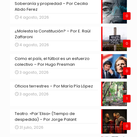
Soberanía y propiedad – Por Cecilia
Abdo Ferez
0
4 agosto, 2026
¿Molesta la Constitución? – Por E. Raúl
Zaffaroni
0
4 agosto, 2026
Como el país, el fútbol es un esfuerzo
colectivo – Por Hugo Presman
0
3 agosto, 2026
Oficios terrestres – Por María Pía López
3 agosto, 2026
1
Teatro. «Par´Elisa» (Tiempo de
despedida) – Por Jorge Palant
0
31 julio, 2026