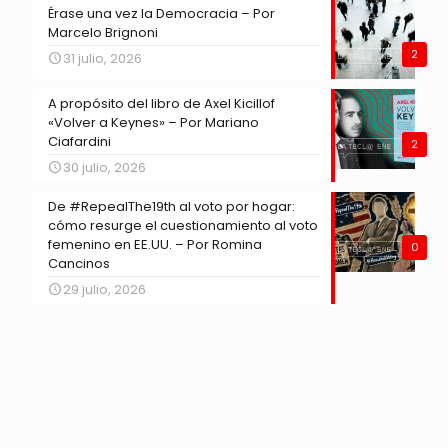
Érase una vez la Democracia – Por
Marcelo Brignoni
2
31 julio, 2026
A propósito del libro de Axel Kicillof
«Volver a Keynes» – Por Mariano
Ciafardini
2
30 julio, 2026
De #RepealThe19th al voto por hogar:
cómo resurge el cuestionamiento al voto
femenino en EE.UU. – Por Romina
0
Cancinos
29 julio, 2026