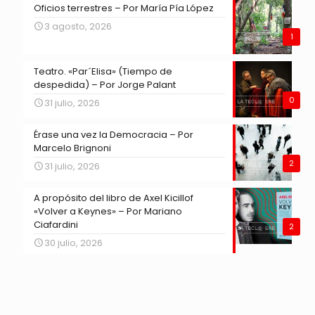
Oficios terrestres – Por María Pía López
3 agosto, 2026
1
Teatro. «Par´Elisa» (Tiempo de
despedida) – Por Jorge Palant
0
31 julio, 2026
Érase una vez la Democracia – Por
Marcelo Brignoni
2
31 julio, 2026
A propósito del libro de Axel Kicillof
«Volver a Keynes» – Por Mariano
Ciafardini
2
30 julio, 2026