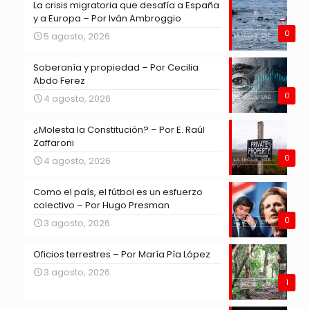
La crisis migratoria que desafía a España
y a Europa – Por Iván Ambroggio
0
5 agosto, 2026
Soberanía y propiedad – Por Cecilia
Abdo Ferez
0
4 agosto, 2026
¿Molesta la Constitución? – Por E. Raúl
Zaffaroni
0
4 agosto, 2026
Como el país, el fútbol es un esfuerzo
colectivo – Por Hugo Presman
0
3 agosto, 2026
Oficios terrestres – Por María Pía López
3 agosto, 2026
1