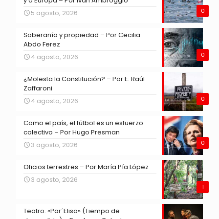
y a Europa – Por Iván Ambroggio
0
5 agosto, 2026
Soberanía y propiedad – Por Cecilia
Abdo Ferez
0
4 agosto, 2026
¿Molesta la Constitución? – Por E. Raúl
Zaffaroni
0
4 agosto, 2026
Como el país, el fútbol es un esfuerzo
colectivo – Por Hugo Presman
0
3 agosto, 2026
Oficios terrestres – Por María Pía López
3 agosto, 2026
1
Teatro. «Par´Elisa» (Tiempo de