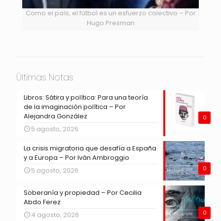
Como el país, el fútbol es un esfuerzo colectivo – Por
Hugo Presman
Últimas Notas
Libros: Sátira y política: Para una teoría
de la imaginación política – Por
Alejandra González
0
5 agosto, 2026
La crisis migratoria que desafía a España
y a Europa – Por Iván Ambroggio
0
5 agosto, 2026
Soberanía y propiedad – Por Cecilia
Abdo Ferez
0
4 agosto, 2026